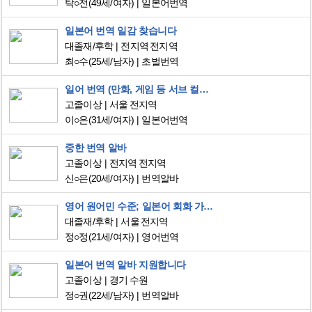
탁○전
(49세/여자)
일본어번역
일본어 번역 일감 찾습니다
대졸재/후학
전지역 전지역
최○수
(25세/남자)
초벌번역
일어 번역 (만화, 게임 등 서브 컬쳐 컨텐츠 관련 분야) 지원
고졸이상
서울 전지역
이○은
(31세/여자)
일본어번역
중한 번역 알바
고졸이상
전지역 전지역
신○은
(20세/여자)
번역알바
영어 원어민 수준; 일본어 회화 가능; 단기알바 찾습니다
대졸재/후학
서울 전지역
정○정
(21세/여자)
영어번역
일본어 번역 알바 지원합니다
고졸이상
경기 수원
정○권
(22세/남자)
번역알바