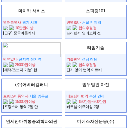
마이카 서비스
스피킹101
영어통역사
경기 시흥
번역알바
서울 전지역
10만원이상
협의후결정
[급구] 중국어통역사 구인
프리랜서 영어코치 선생님을 모십니다.
타임기술
번역알바
전지역 전지역
기술번역
경남 창원
25000원이상
협의후결정
[재택/초보자 가능] 한-영 데이터 라벨링 알바_시급 2.5만원
단기 영어 번역 아르바이트 구인
(주)어베러컴퍼니
법무법인 아진
프랑스어통역사
서울 영등포
베트남어번역
부산 연제
15000원이상
180만원~200만원
[프랑스어 통역 2일 단기 아르바이트 모집]
베트남 이주여성 2명을 모집합니다.
연세안마취통증의학과의원
디에스자산운용(주)