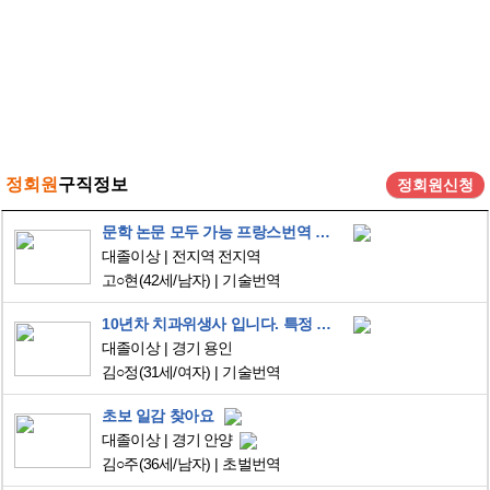
정회원
구직정보
정회원신청
문학 논문 모두 가능 프랑스번역 온라인으로만 일함
대졸이상
전지역 전지역
고○현
(42세/남자)
기술번역
10년차 치과위생사 입니다. 특정 분야 번역 맡겨주세요.
대졸이상
경기 용인
김○정
(31세/여자)
기술번역
초보 일감 찾아요
대졸이상
경기 안양
김○주
(36세/남자)
초벌번역