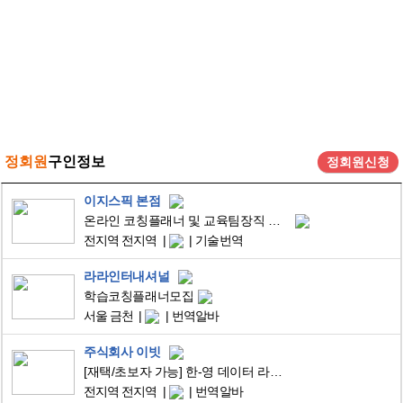
정회원
구인정보
정회원신청
이지스픽 본점
온라인 코칭플래너 및 교육팀장직 모집합니다.
전지역 전지역
기술번역
라라인터내셔널
학습코칭플래너모집
서울 금천
번역알바
주식회사 이빗
[재택/초보자 가능] 한-영 데이터 라벨링 알바_시급 2.5만원
전지역 전지역
번역알바