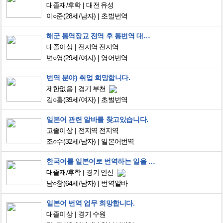
대졸재/후학
대전 유성
이○준
(28세/남자)
초벌번역
해군 통역장교 전역 후 통번역 대학원 재학 중, 통역 알바 구합니다.
대졸이상
전지역 전지역
변○영
(29세/여자)
영어번역
번역 분야) 취업 희망합니다.
제한없음
경기 부천
김○홍
(39세/여자)
초벌번역
일본어 관련 알바를 찾고있습니다.
고졸이상
전지역 전지역
조○수
(32세/남자)
일본어번역
한국어를 일본어로 번역하는 일을 하고 싶습니다. 영상번역 가능합니다.
대졸재/후학
경기 안산
남○창
(64세/남자)
번역알바
일본어 번역 업무 희망합니다.
대졸이상
경기 수원