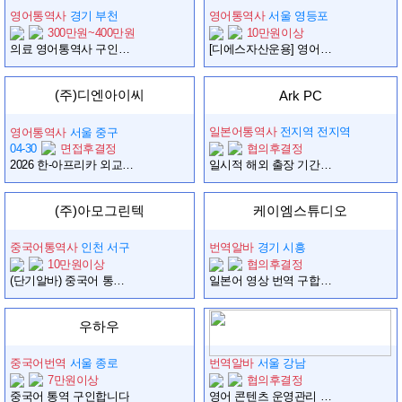
영어통역사
경기 부천
영어통역사
서울 영등포
300만원~400만원
10만원이상
의료 영어통역사 구인합니다.(경력무관)
[디에스자산운용] 영어 동시통역 아르바이트 채용
(주)디엔아이씨
Ark PC
일본어통역사
전지역 전지역
영어통역사
서울 중구
04-30
면접후결정
협의후결정
2026 한-아프리카 외교장관회의 리에종 모집 공고
일시적 해외 출장 기간 대략 1주일 (1~2일 자유) 수행통역사 구합니다.
(주)아모그린텍
케이엠스튜디오
중국어통역사
인천 서구
번역알바
경기 시흥
10만원이상
협의후결정
(단기알바) 중국어 통역사 구인합니다.
일본어 영상 번역 구합니다!
우하우
중국어번역
서울 종로
번역알바
서울 강남
7만원이상
협의후결정
중국어 통역 구인합니다
영어 콘텐츠 운영관리 (프리랜서)