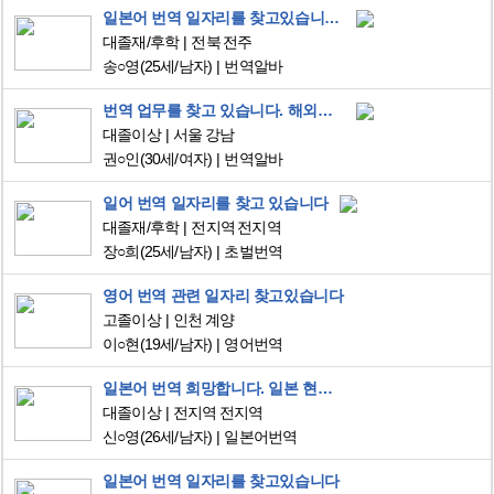
일본어 번역 일자리를 찾고있습니다 초보이지만 교환학생도 다녀왔습니다
대졸재/후학
전북 전주
송○영
(25세/남자)
번역알바
번역 업무를 찾고 있습니다. 해외살이 도합 7년차로 현재 영어 통역사로 일하고 있습니다 :)
대졸이상
서울 강남
권○인
(30세/여자)
번역알바
일어 번역 일자리를 찾고 있습니다
대졸재/후학
전지역 전지역
장○희
(25세/남자)
초벌번역
영어 번역 관련 일자리 찾고있습니다
고졸이상
인천 계양
이○현
(19세/남자)
영어번역
일본어 번역 희망합니다. 일본 현지 회사에서 근무 경험 있습니다.
대졸이상
전지역 전지역
신○영
(26세/남자)
일본어번역
일본어 번역 일자리를 찾고있습니다