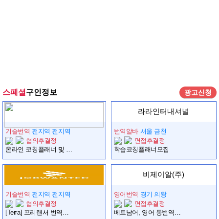
스페셜
구인정보
광고신청
라라인터내셔널
기술번역
전지역 전지역
번역알바
서울 금천
협의후결정
면접후결정
온라인 코칭플래너 및 교육팀장직 모집합니다.
학습코칭플래너모집
비제이알(주)
기술번역
전지역 전지역
영어번역
경기 의왕
협의후결정
면접후결정
[Terra] 프리랜서 번역가 모집 ( 영한 )
베트남어, 영어 통번역이 가능한 엔지니어를 구합니다. 60세 이상도 건강하다면 문제되지 않습니다.