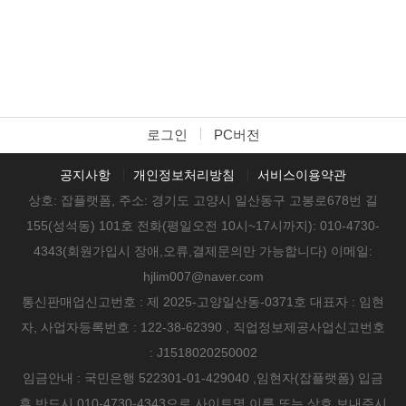
로그인
PC버전
공지사항
개인정보처리방침
서비스이용약관
상호: 잡플랫폼, 주소: 경기도 고양시 일산동구 고봉로678번 길
155(성석동) 101호 전화(평일오전 10시~17시까지): 010-4730-
4343(회원가입시 장애,오류,결제문의만 가능합니다) 이메일:
hjlim007@naver.com
통신판매업신고번호 : 제 2025-고양일산동-0371호 대표자 : 임현
자, 사업자등록번호 : 122-38-62390 , 직업정보제공사업신고번호
: J1518020250002
임금안내 : 국민은행 522301-01-429040 ,임현자(잡플랫폼) 입금
후 반드시 010-4730-4343으로 사이트명,이름 또는 상호 보내주시