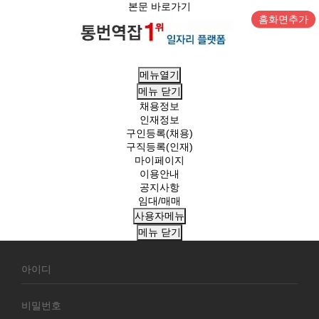
본문 바로가기
홈화면추가
메뉴열기
메뉴
닫기
채용정보
인재정보
구인등록(채용)
구직등록(인재)
마이페이지
이용안내
공지사항
임대/매매
사용자메뉴
메뉴
닫기
회
원
로
그
인